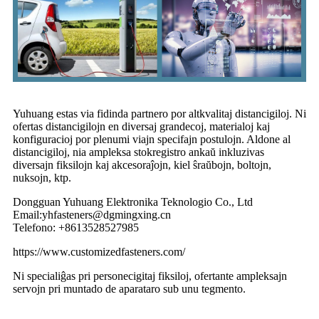
Yuhuang estas via fidinda partnero por altkvalitaj distancigiloj. Ni
ofertas distancigilojn en diversaj grandecoj, materialoj kaj
konfiguracioj por plenumi viajn specifajn postulojn. Aldone al
distancigiloj, nia ampleksa stokregistro ankaŭ inkluzivas
diversajn fiksilojn kaj akcesoraĵojn, kiel ŝraŭbojn, boltojn,
nuksojn, ktp.
Dongguan Yuhuang Elektronika Teknologio Co., Ltd
Email:yhfasteners@dgmingxing.cn
Telefono: +8613528527985
https://www.customizedfasteners.com/
Ni specialiĝas pri personecigitaj fiksiloj, ofertante ampleksajn
servojn pri muntado de aparataro sub unu tegmento.