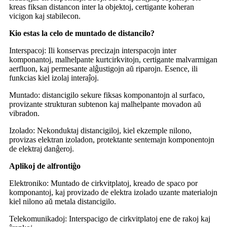
kreas fiksan distancon inter la objektoj, certigante koheran
vicigon kaj stabilecon.
Kio estas la celo de muntado de distancilo?
Interspacoj: Ili konservas precizajn interspacojn inter
komponantoj, malhelpante kurtcirkvitojn, certigante malvarmigan
aerfluon, kaj permesante alĝustigojn aŭ riparojn. Esence, ili
funkcias kiel izolaj interaĵoj.
Muntado: distancigilo sekure fiksas komponantojn al surfaco,
provizante strukturan subtenon kaj malhelpante movadon aŭ
vibradon.
Izolado: Nekonduktaj distancigiloj, kiel ekzemple nilono,
provizas elektran izoladon, protektante sentemajn komponentojn
de elektraj danĝeroj.
Aplikoj de alfrontiĝo
Elektroniko: Muntado de cirkvitplatoj, kreado de spaco por
komponantoj, kaj provizado de elektra izolado uzante materialojn
kiel nilono aŭ metala distancigilo.
Telekomunikadoj: Interspacigo de cirkvitplatoj ene de rakoj kaj