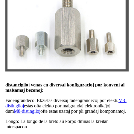
distancigiloj venas en diversaj konfiguracioj por konveni al
malsamaj bezonoj:
Fadengrandeco: Ekzistas diversaj fadengrandecoj por elekti.
M3-
distingiloj
estas ofta elekto por malgrandaj elektronikaĵoj,
dum
M8-distingiloj
ofte estas uzataj por pli grandaj komponantoj.
Longo: La longo de la breto aŭ korpo difinas la kreitan
interspacon.