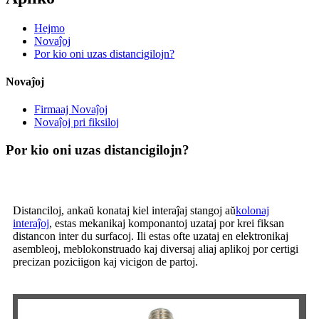
Hejmo
Novaĵoj
Por kio oni uzas distancigilojn?
Novaĵoj
Firmaaj Novaĵoj
Novaĵoj pri fiksiloj
Por kio oni uzas distancigilojn?
Distanciloj, ankaŭ konataj kiel interaĵaj stangoj aŭ
kolonaj
interaĵoj
, estas mekanikaj komponantoj uzataj por krei fiksan
distancon inter du surfacoj. Ili estas ofte uzataj en elektronikaj
asembleoj, meblokonstruado kaj diversaj aliaj aplikoj por certigi
precizan poziciigon kaj vicigon de partoj.