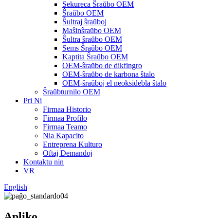
Sekureca Ŝraŭbo OEM
Ŝraŭbo OEM
Ŝultraj ŝraŭboj
Maŝinŝraŭbo OEM
Ŝultra ŝraŭbo OEM
Sems Ŝraŭbo OEM
Kaptita Ŝraŭbo OEM
OEM-ŝraŭbo de dikfingro
OEM-ŝraŭbo de karbona ŝtalo
OEM-ŝraŭboj el neoksidebla ŝtalo
Ŝraŭbturnilo OEM
Pri Ni
Firmaa Historio
Firmaa Profilo
Firmaa Teamo
Nia Kapacito
Entreprena Kulturo
Oftaj Demandoj
Kontaktu nin
VR
English
Apliko