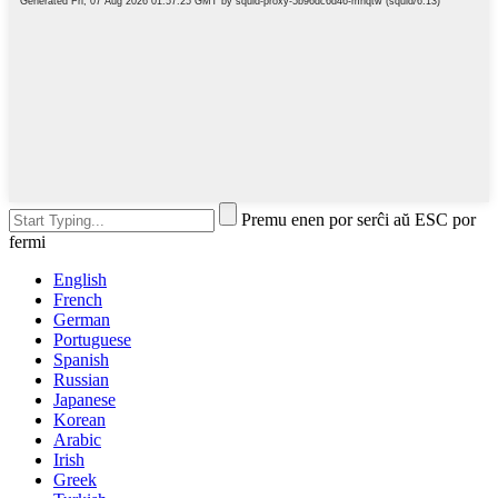
Premu enen por serĉi aŭ ESC por
fermi
English
French
German
Portuguese
Spanish
Russian
Japanese
Korean
Arabic
Irish
Greek