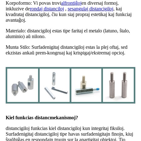
Korpoformo: Vi povas trovi
alfrontiĝoj
en diversaj formoj,
inkluzive de
rondaj distanciloj
,
sesangulaj distancigiloj
, kaj
kvadrataj distancigiloj, ĉiu kun siaj propraj estetikaj kaj funkciaj
avantaĝoj.
Materialo: distancigiloj estas tipe faritaj el metalo (latuno, ŝtalo,
aluminio) aŭ nilono.
Munta Stilo: Surfadenigitaj distancigiloj estas la plej oftaj, sed
ekzistas ankaŭ prem-kongruaj kaj krispigaj/ekstremaj opcioj.
Kiel funkcias distancmekanismoj?
distancigiloj funkcias kiel distancigiloj kun integritaj fiksiloj.
Surfadenigitaj distancigiloj tipe havas surfadenigitajn finojn, kiuj
ŝraŭbiĝas en respondajn truojn sur la apartigitaj objektoj. Tio