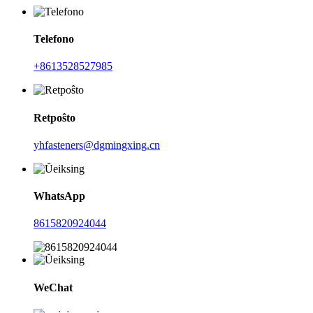
Telefono
+8613528527985
Retpoŝto
yhfasteners@dgmingxing.cn
WhatsApp
8615820924044
WeChat