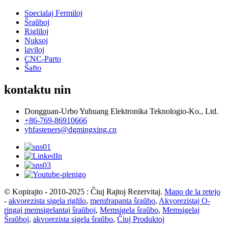
Specialaj Fermiloj
Ŝraŭboj
Rigliloj
Nuksoj
laviloj
CNC-Parto
Ŝafto
kontaktu nin
Dongguan-Urbo Yuhuang Elektronika Teknologio-Ko., Ltd.
+86-769-86910666
yhfasteners@dgmingxing.cn
© Kopirajto - 2010-2025 : Ĉiuj Rajtoj Rezervitaj.
Mapo de la retejo
-
akvorezista sigela riglilo
,
memfrapanta ŝraŭbo
,
Akvorezistaj O-
ringaj memsigelantaj ŝraŭboj
,
Memsigela ŝraŭbo
,
Memsigelaj
Ŝraŭboj
,
akvorezista sigela ŝraŭbo
,
Ĉiuj Produktoj