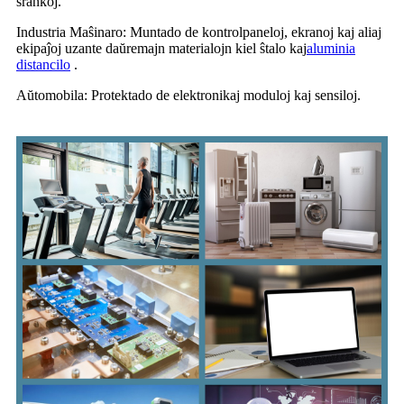
ŝrankoj.
Industria Maŝinaro: Muntado de kontrolpaneloj, ekranoj kaj aliaj
ekipaĵoj uzante daŭremajn materialojn kiel ŝtalo kaj
aluminia
distancilo
.
Aŭtomobila: Protektado de elektronikaj moduloj kaj sensiloj.