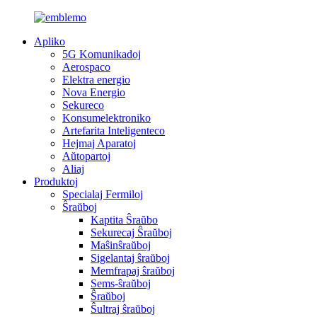
Apliko
5G Komunikadoj
Aerospaco
Elektra energio
Nova Energio
Sekureco
Konsumelektroniko
Artefarita Inteligenteco
Hejmaj Aparatoj
Aŭtopartoj
Aliaj
Produktoj
Specialaj Fermiloj
Ŝraŭboj
Kaptita Ŝraŭbo
Sekurecaj Ŝraŭboj
Maŝinŝraŭboj
Sigelantaj ŝraŭboj
Memfrapaj ŝraŭboj
Sems-ŝraŭboj
Ŝraŭboj
Ŝultraj ŝraŭboj