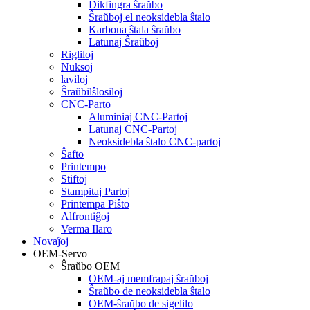
Dikfingra ŝraŭbo
Ŝraŭboj el neoksidebla ŝtalo
Karbona ŝtala ŝraŭbo
Latunaj Ŝraŭboj
Rigliloj
Nuksoj
laviloj
Ŝraŭbilŝlosiloj
CNC-Parto
Aluminiaj CNC-Partoj
Latunaj CNC-Partoj
Neoksidebla ŝtalo CNC-partoj
Ŝafto
Printempo
Stiftoj
Stampitaj Partoj
Printempa Piŝto
Alfrontiĝoj
Verma Ilaro
Novaĵoj
OEM-Servo
Ŝraŭbo OEM
OEM-aj memfrapaj ŝraŭboj
Ŝraŭbo de neoksidebla ŝtalo
OEM-ŝraŭbo de sigelilo