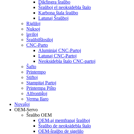
Dikfingra ŝraŭbo
Ŝraŭboj el neoksidebla ŝtalo
Karbona ŝtala ŝraŭbo
Latunaj Ŝraŭboj
Rigliloj
Nuksoj
laviloj
Ŝraŭbilŝlosiloj
CNC-Parto
Aluminiaj CNC-Partoj
Latunaj CNC-Partoj
Neoksidebla ŝtalo CNC-partoj
Ŝafto
Printempo
Stiftoj
Stampitaj Partoj
Printempa Piŝto
Alfrontiĝoj
Verma Ilaro
Novaĵoj
OEM-Servo
Ŝraŭbo OEM
OEM-aj memfrapaj ŝraŭboj
Ŝraŭbo de neoksidebla ŝtalo
OEM-ŝraŭbo de sigelilo