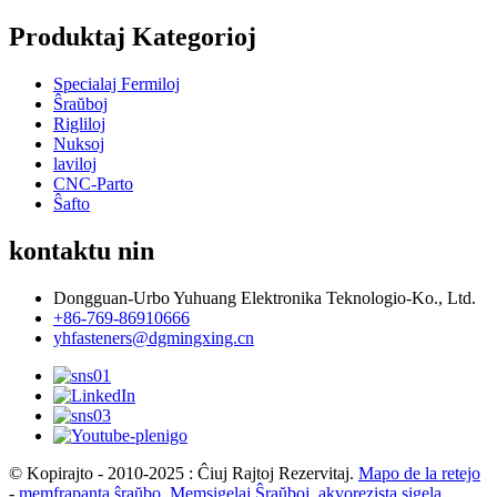
Produktaj Kategorioj
Specialaj Fermiloj
Ŝraŭboj
Rigliloj
Nuksoj
laviloj
CNC-Parto
Ŝafto
kontaktu nin
Dongguan-Urbo Yuhuang Elektronika Teknologio-Ko., Ltd.
+86-769-86910666
yhfasteners@dgmingxing.cn
© Kopirajto - 2010-2025 : Ĉiuj Rajtoj Rezervitaj.
Mapo de la retejo
-
memfrapanta ŝraŭbo
,
Memsigelaj Ŝraŭboj
,
akvorezista sigela