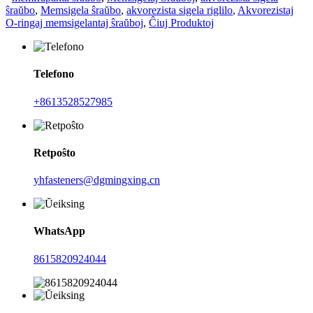
ŝraŭbo
,
Memsigela ŝraŭbo
,
akvorezista sigela riglilo
,
Akvorezistaj
O-ringaj memsigelantaj ŝraŭboj
,
Ĉiuj Produktoj
Telefono
+8613528527985
Retpoŝto
yhfasteners@dgmingxing.cn
WhatsApp
8615820924044