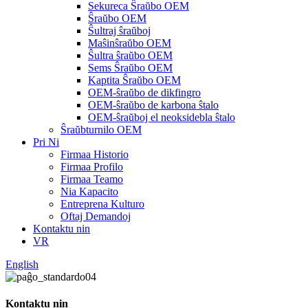
Sekureca Ŝraŭbo OEM
Ŝraŭbo OEM
Ŝultraj ŝraŭboj
Maŝinŝraŭbo OEM
Ŝultra ŝraŭbo OEM
Sems Ŝraŭbo OEM
Kaptita Ŝraŭbo OEM
OEM-ŝraŭbo de dikfingro
OEM-ŝraŭbo de karbona ŝtalo
OEM-ŝraŭboj el neoksidebla ŝtalo
Ŝraŭbturnilo OEM
Pri Ni
Firmaa Historio
Firmaa Profilo
Firmaa Teamo
Nia Kapacito
Entreprena Kulturo
Oftaj Demandoj
Kontaktu nin
VR
English
Kontaktu nin