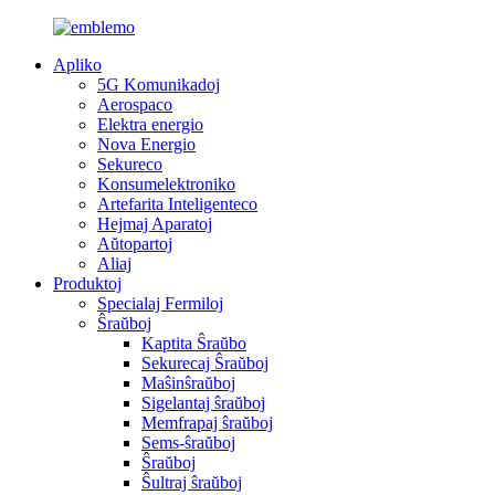
Apliko
5G Komunikadoj
Aerospaco
Elektra energio
Nova Energio
Sekureco
Konsumelektroniko
Artefarita Inteligenteco
Hejmaj Aparatoj
Aŭtopartoj
Aliaj
Produktoj
Specialaj Fermiloj
Ŝraŭboj
Kaptita Ŝraŭbo
Sekurecaj Ŝraŭboj
Maŝinŝraŭboj
Sigelantaj ŝraŭboj
Memfrapaj ŝraŭboj
Sems-ŝraŭboj
Ŝraŭboj
Ŝultraj ŝraŭboj