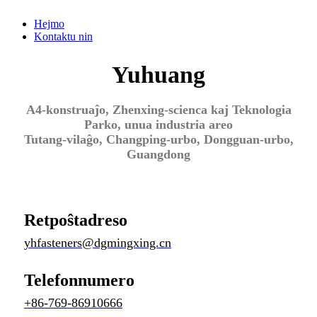
Hejmo
Kontaktu nin
Yuhuang
A4-konstruaĵo, Zhenxing-scienca kaj Teknologia
Parko, unua industria areo
Tutang-vilaĝo, Changping-urbo, Dongguan-urbo,
Guangdong
Retpoŝtadreso
yhfasteners@dgmingxing.cn
Telefonnumero
+86-769-86910666