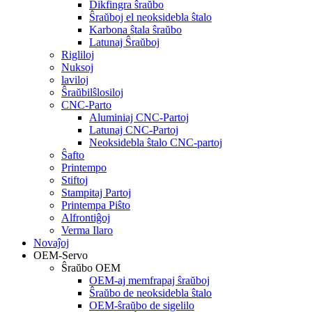
Dikfingra ŝraŭbo
Ŝraŭboj el neoksidebla ŝtalo
Karbona ŝtala ŝraŭbo
Latunaj Ŝraŭboj
Rigliloj
Nuksoj
laviloj
Ŝraŭbilŝlosiloj
CNC-Parto
Aluminiaj CNC-Partoj
Latunaj CNC-Partoj
Neoksidebla ŝtalo CNC-partoj
Ŝafto
Printempo
Stiftoj
Stampitaj Partoj
Printempa Piŝto
Alfrontiĝoj
Verma Ilaro
Novaĵoj
OEM-Servo
Ŝraŭbo OEM
OEM-aj memfrapaj ŝraŭboj
Ŝraŭbo de neoksidebla ŝtalo
OEM-ŝraŭbo de sigelilo