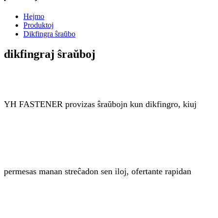
Hejmo
Produktoj
Dikfingra ŝraŭbo
dikfingraj ŝraŭboj
YH FASTENER provizas ŝraŭbojn kun dikfingro, kiuj
permesas manan streĉadon sen iloj, ofertante rapidan