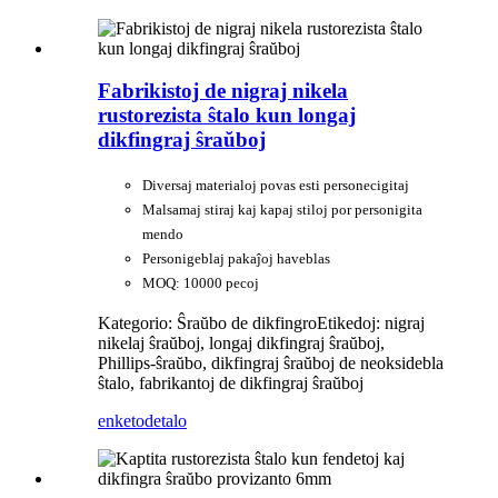
Fabrikistoj de nigraj nikela
rustorezista ŝtalo kun longaj
dikfingraj ŝraŭboj
Diversaj materialoj povas esti personecigitaj
Malsamaj stiraj kaj kapaj stiloj por personigita
mendo
Personigeblaj pakaĵoj haveblas
MOQ: 10000 pecoj
Kategorio: Ŝraŭbo de dikfingro
Etikedoj: nigraj
nikelaj ŝraŭboj, longaj dikfingraj ŝraŭboj,
Phillips-ŝraŭbo, dikfingraj ŝraŭboj de neoksidebla
ŝtalo, fabrikantoj de dikfingraj ŝraŭboj
enketo
detalo