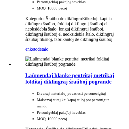
Personigeblaj pakaĵoj haveblas
MOQ: 10000 pecoj
Kategorio: Ŝraŭbo de dikfingro
Etikedoj: kaptita
dikfingra ŝraŭbo, folditaj dikfingraj ŝraŭboj el
neoksidebla ŝtalo, longaj dikfingraj ŝraŭboj,
dikfingraj ŝraŭboj el neoksidebla ŝtalo, dikfingraj
ŝraŭbaj fiksiloj, fabrikantoj de dikfingraj ŝraŭboj
enketo
detalo
Laŭmendaj blanke pentritaj metrikaj
folditaj dikfingraj ŝraŭboj pogrande
Diversaj materialoj povas esti personecigitaj
Malsamaj stiraj kaj kapaj stiloj por personigita
mendo
Personigeblaj pakaĵoj haveblas
MOQ: 10000 pecoj