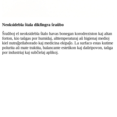
Neoksidebla ŝtala dikfingra ŝraŭbo
Ŝraŭboj el neoksidebla ŝtalo havas bonegan korodreziston kaj altan
forton, kio taŭgas por humidaj, alttemperaturaj aŭ higienaj medioj
kiel nutraĵprilaborado kaj medicina ekipaĵo. La surfaco estas kutime
polurita aŭ mate traktita, balancante estetikon kaj daŭripovon, taŭga
por industriaj kaj subĉielaj aplikoj.