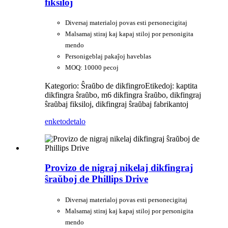
fiksiloj
Diversaj materialoj povas esti personecigitaj
Malsamaj stiraj kaj kapaj stiloj por personigita
mendo
Personigeblaj pakaĵoj haveblas
MOQ: 10000 pecoj
Kategorio: Ŝraŭbo de dikfingro
Etikedoj: kaptita
dikfingra ŝraŭbo, m6 dikfingra ŝraŭbo, dikfingraj
ŝraŭbaj fiksiloj, dikfingraj ŝraŭbaj fabrikantoj
enketo
detalo
Provizo de nigraj nikelaj dikfingraj
ŝraŭboj de Phillips Drive
Diversaj materialoj povas esti personecigitaj
Malsamaj stiraj kaj kapaj stiloj por personigita
mendo