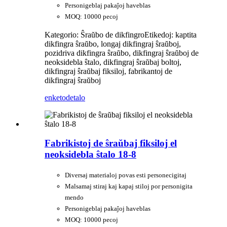
Personigeblaj pakaĵoj haveblas
MOQ: 10000 pecoj
Kategorio: Ŝraŭbo de dikfingro
Etikedoj: kaptita
dikfingra ŝraŭbo, longaj dikfingraj ŝraŭboj,
pozidriva dikfingra ŝraŭbo, dikfingraj ŝraŭboj de
neoksidebla ŝtalo, dikfingraj ŝraŭbaj boltoj,
dikfingraj ŝraŭbaj fiksiloj, fabrikantoj de
dikfingraj ŝraŭboj
enketo
detalo
Fabrikistoj de ŝraŭbaj fiksiloj el
neoksidebla ŝtalo 18-8
Diversaj materialoj povas esti personecigitaj
Malsamaj stiraj kaj kapaj stiloj por personigita
mendo
Personigeblaj pakaĵoj haveblas
MOQ: 10000 pecoj