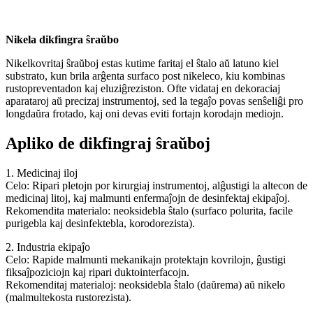
Nikela dikfingra ŝraŭbo
Nikelkovritaj ŝraŭboj estas kutime faritaj el ŝtalo aŭ latuno kiel
substrato, kun brila arĝenta surfaco post nikeleco, kiu kombinas
rustopreventadon kaj eluziĝreziston. Ofte vidataj en dekoraciaj
aparataroj aŭ precizaj instrumentoj, sed la tegaĵo povas senŝeliĝi pro
longdaŭra frotado, kaj oni devas eviti fortajn korodajn mediojn.
Apliko de dikfingraj ŝraŭboj
1. Medicinaj iloj
Celo: Ripari pletojn por kirurgiaj instrumentoj, alĝustigi la altecon de
medicinaj litoj, kaj malmunti enfermaĵojn de desinfektaj ekipaĵoj.
Rekomendita materialo: neoksidebla ŝtalo (surfaco polurita, facile
purigebla kaj desinfektebla, korodorezista).
2. Industria ekipaĵo
Celo: Rapide malmunti mekanikajn protektajn kovrilojn, ĝustigi
fiksaĵpoziciojn kaj ripari duktointerfacojn.
Rekomenditaj materialoj: neoksidebla ŝtalo (daŭrema) aŭ nikelo
(malmultekosta rustorezista).