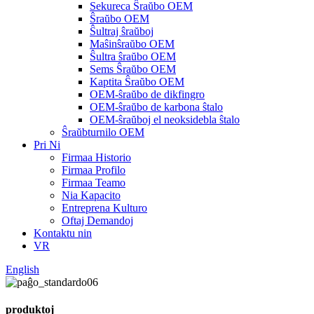
Sekureca Ŝraŭbo OEM
Ŝraŭbo OEM
Ŝultraj ŝraŭboj
Maŝinŝraŭbo OEM
Ŝultra ŝraŭbo OEM
Sems Ŝraŭbo OEM
Kaptita Ŝraŭbo OEM
OEM-ŝraŭbo de dikfingro
OEM-ŝraŭbo de karbona ŝtalo
OEM-ŝraŭboj el neoksidebla ŝtalo
Ŝraŭbturnilo OEM
Pri Ni
Firmaa Historio
Firmaa Profilo
Firmaa Teamo
Nia Kapacito
Entreprena Kulturo
Oftaj Demandoj
Kontaktu nin
VR
English
produktoj