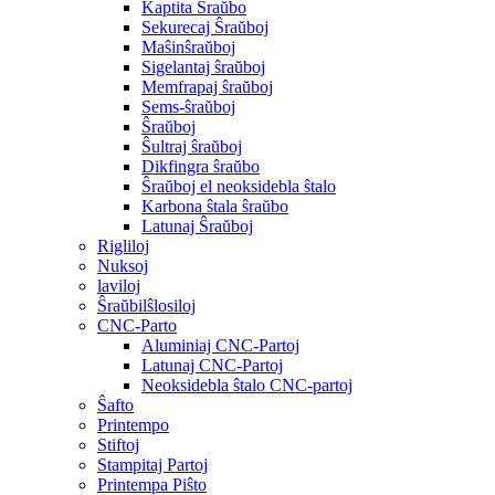
Kaptita Ŝraŭbo
Sekurecaj Ŝraŭboj
Maŝinŝraŭboj
Sigelantaj ŝraŭboj
Memfrapaj ŝraŭboj
Sems-ŝraŭboj
Ŝraŭboj
Ŝultraj ŝraŭboj
Dikfingra ŝraŭbo
Ŝraŭboj el neoksidebla ŝtalo
Karbona ŝtala ŝraŭbo
Latunaj Ŝraŭboj
Rigliloj
Nuksoj
laviloj
Ŝraŭbilŝlosiloj
CNC-Parto
Aluminiaj CNC-Partoj
Latunaj CNC-Partoj
Neoksidebla ŝtalo CNC-partoj
Ŝafto
Printempo
Stiftoj
Stampitaj Partoj
Printempa Piŝto