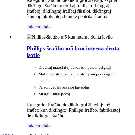
Kategorio: Ŝraŭbo de dikfingro
Etikedoj: kaptita
dikfingra ŝraŭbo, metrikaj folditaj dikfingraj
ŝraŭboj, dikfingraj ŝraŭbaj fiksiloj, dikfingraj
ŝraŭbaj fabrikantoj, blanke pentritaj ŝraŭboj
enketo
detalo
Phillips-ŝraŭbo m5 kun interna denta
lavilo
Diversaj materialoj povas esti personecigitaj
Malsamaj stiraj kaj kapaj stiloj por personigita
mendo
Personigeblaj pakaĵoj haveblas
MOQ: 10000 pecoj
Kategorio: Ŝraŭbo de dikfingro
Etikedoj: m5
ŝraŭbo kun dikfingro, Phillips-ŝraŭbo, fabrikantoj
de dikfingraj ŝraŭboj
enketo
detalo