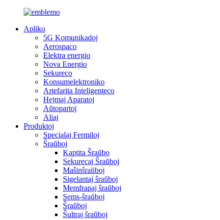
Apliko
5G Komunikadoj
Aerospaco
Elektra energio
Nova Energio
Sekureco
Konsumelektroniko
Artefarita Inteligenteco
Hejmaj Aparatoj
Aŭtopartoj
Aliaj
Produktoj
Specialaj Fermiloj
Ŝraŭboj
Kaptita Ŝraŭbo
Sekurecaj Ŝraŭboj
Maŝinŝraŭboj
Sigelantaj ŝraŭboj
Memfrapaj ŝraŭboj
Sems-ŝraŭboj
Ŝraŭboj
Ŝultraj ŝraŭboj