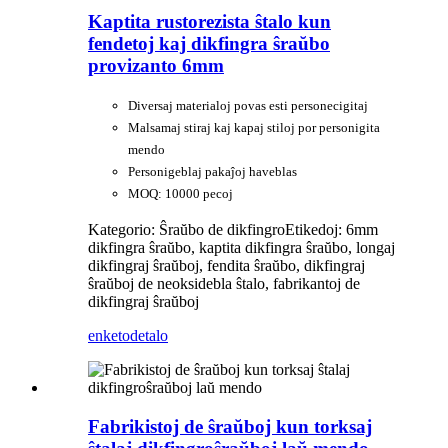
Kaptita rustorezista ŝtalo kun
fendetoj kaj dikfingra ŝraŭbo
provizanto 6mm
Diversaj materialoj povas esti personecigitaj
Malsamaj stiraj kaj kapaj stiloj por personigita
mendo
Personigeblaj pakaĵoj haveblas
MOQ: 10000 pecoj
Kategorio: Ŝraŭbo de dikfingro
Etikedoj: 6mm
dikfingra ŝraŭbo, kaptita dikfingra ŝraŭbo, longaj
dikfingraj ŝraŭboj, fendita ŝraŭbo, dikfingraj
ŝraŭboj de neoksidebla ŝtalo, fabrikantoj de
dikfingraj ŝraŭboj
enketo
detalo
Fabrikistoj de ŝraŭboj kun torksaj