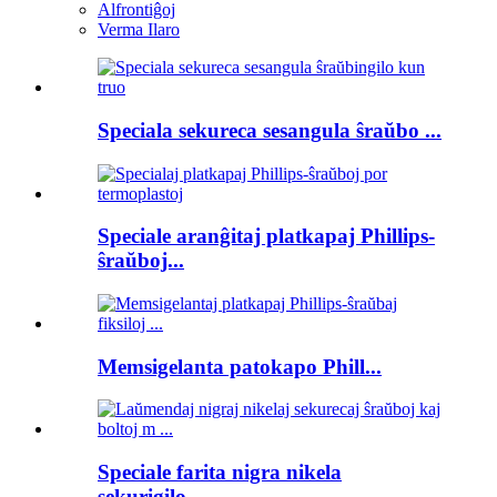
Alfrontiĝoj
Verma Ilaro
Speciala sekureca sesangula ŝraŭbo ...
Speciale aranĝitaj platkapaj Phillips-
ŝraŭboj...
Memsigelanta patokapo Phill...
Speciale farita nigra nikela
sekurigilo...