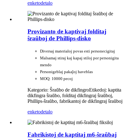
enketo
detalo
Provizanto de kaptivaj folditaj
ŝraŭboj de Phillips-disko
Diversaj materialoj povas esti personecigitaj
Malsamaj stiraj kaj kapaj stiloj por personigita
mendo
Personigeblaj pakaĵoj haveblas
MOQ: 10000 pecoj
Kategorio: Ŝraŭbo de dikfingro
Etikedoj: kaptita
dikfingra ŝraŭbo, folditaj dikfingraj ŝraŭboj,
Phillips-ŝraŭbo, fabrikantoj de dikfingraj ŝraŭboj
enketo
detalo
Fabrikistoj de kaptitaj m6-ŝraŭbaj