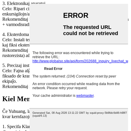
3. Elektronikaj aparatoj
Celo: Ripari cirkvitplatajn testajn fiksaĵojn, kunmeti
enkursigilojn/aŭdio-enfermaĵojn, kaj malhelpi konduktan interferon.
Rekomenditaj materialoj: plasto (izolado) aŭ aluminia alojo (malpeza
+ varmodisradiado).
4. Eksterdoma ekipaĵo
Celo: Instali tendosubtenojn, alĝustigi la altecon de la bicikla stirilo,
kaj fiksi eksterajn lumilojn.
Rekomenditaj materialoj: neoksidebla ŝtalo (pluvrezista kaj
rustorezista) aŭ aluminia alojo (malpeza).
5. Precizaj instrumentoj
Celo: Fajna alĝustigo de la fokusa distanco de la mikroskopo,
fiksado de krampoj por optikaj instrumentoj, alĝustigo de laboratoria
ekipaĵo.
Rekomenditaj materialoj: aluminio-alojo aŭ rustorezista ŝtalo.
Kiel Mendi Ŝraŭbojn de Dikfingro
Ĉe Yuhuang, la sekurigado de specialaj fermiloj estas strukturita en
kvar kernfazojn:
1. Specifa Klarigo: Skizu ​​la materialan gradon, precizajn