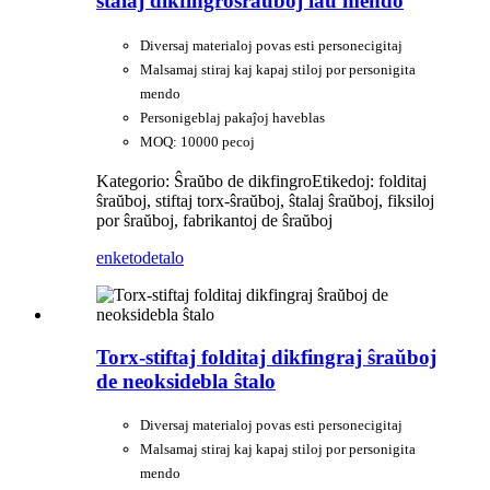
ŝtalaj dikfingroŝraŭboj laŭ mendo
Diversaj materialoj povas esti personecigitaj
Malsamaj stiraj kaj kapaj stiloj por personigita
mendo
Personigeblaj pakaĵoj haveblas
MOQ: 10000 pecoj
Kategorio: Ŝraŭbo de dikfingro
Etikedoj: folditaj
ŝraŭboj, stiftaj torx-ŝraŭboj, ŝtalaj ŝraŭboj, fiksiloj
por ŝraŭboj, fabrikantoj de ŝraŭboj
enketo
detalo
Torx-stiftaj folditaj dikfingraj ŝraŭboj
de neoksidebla ŝtalo
Diversaj materialoj povas esti personecigitaj
Malsamaj stiraj kaj kapaj stiloj por personigita
mendo