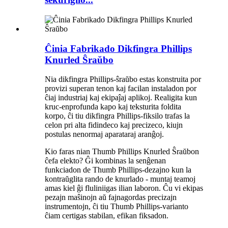
Ĉinia Fabrikado Dikfingra Phillips
Knurled Ŝraŭbo
Nia dikfingra Phillips-ŝraŭbo estas konstruita por
provizi superan tenon kaj facilan instaladon por
ĉiaj industriaj kaj ekipaĵaj aplikoj. Realigita kun
kruc-enprofunda kapo kaj teksturita foldita
korpo, ĉi tiu dikfingra Phillips-fiksilo trafas la
celon pri alta fidindeco kaj precizeco, kiujn
postulas nenormaj aparataraj aranĝoj.
Kio faras nian Thumb Phillips Knurled Ŝraŭbon
ĉefa elekto? Ĝi kombinas la senĝenan
funkciadon de Thumb Phillips-dezajno kun la
kontraŭglita rando de knurlado - muntaj teamoj
amas kiel ĝi fluliniigas ilian laboron. Ĉu vi ekipas
pezajn maŝinojn aŭ fajnagordas precizajn
instrumentojn, ĉi tiu Thumb Phillips-varianto
ĉiam certigas stabilan, efikan fiksadon.