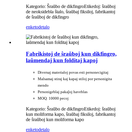
Kategorio: Ŝraŭbo de dikfingro
Etikedoj: ŝraŭboj
de neoksidebla ŝtalo, ŝraŭbaj fiksiloj, fabrikantoj
de ŝraŭboj de dikfingro
enketo
detalo
Fabrikistoj de ŝraŭboj kun dikfingro,
laŭmendaj kun folditaj kapoj
Diversaj materialoj povas esti personecigitaj
Malsamaj stiraj kaj kapaj stiloj por personigita
mendo
Personigeblaj pakaĵoj haveblas
MOQ: 10000 pecoj
Kategorio: Ŝraŭbo de dikfingro
Etikedoj: ŝraŭboj
kun moliforma kapo, ŝraŭbaj fiksiloj, fabrikantoj
de ŝraŭboj kun moliforma kapo
enketo
detalo