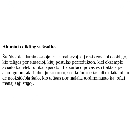
Aluminia dikfingra ŝraŭbo
Ŝraŭboj de aluminio-alojo estas malpezaj kaj rezistemaj al oksidiĝo,
kio taŭgas por situacioj, kiuj postulas pezredukton, kiel ekzemple
aviado kaj elektronikaj aparatoj. La surfaco povas esti traktata per
anodigo por akiri plurajn kolorojn, sed la forto estas pli malalta ol tiu
de neoksidebla ŝtalo, kio taŭgas por malalta tordmomanto kaj oftaj
manaj alĝustigoj.