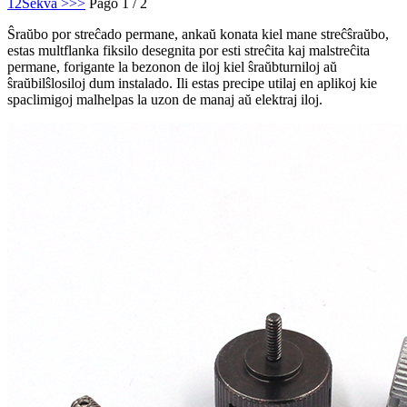
1
2
Sekva >
>>
Paĝo 1 / 2
Ŝraŭbo por streĉado permane, ankaŭ konata kiel mane streĉŝraŭbo,
estas multflanka fiksilo desegnita por esti streĉita kaj malstreĉita
permane, forigante la bezonon de iloj kiel ŝraŭbturniloj aŭ
ŝraŭbilŝlosiloj dum instalado. Ili estas precipe utilaj en aplikoj kie
spaclimigoj malhelpas la uzon de manaj aŭ elektraj iloj.