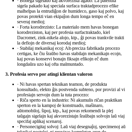
· Bonega sigelado kaj akvorezista agado: La patentita
sigela pakado kaj speciala surfaca traktadprocezo efike
malhelpas la entrudiĝon de humideco, gaso kaj polvo, kaj
povas protekti vian ekipaĵon dum longa tempo eĉ en
severaj medioj;
· Forta korodrezisto: La materialo mem havas bonegan
korodreziston, kaj per profesia surfactraktado, kiel
Dacromet, zink-nikela alojo, ktp., ĝi povas trankvile trakti
la defiojn de diversaj korodaj medioj;
· Stabilaj mekanikaj ecoj: Alt-preciza fabrikada procezo
certigas, ke ĉiu ŝraŭbo havas stabilajn mekanikajn ecojn,
kaj povas konservi bonajn fiksajn efikojn eĉ dum
longdaŭra uzo kaj ofta malmuntado.
3. Profesia servo por atingi klientan valoron
· Ni havas spertan teknikan teamon, de produkta
konsultado, elekto ĝis postvenda subteno, por provizi al vi
profesiajn servojn dum la tuta procezo:
· Riĉa sperto en la industrio: Ni akumulis riĉan praktikan
sperton en la kampoj de konstruado, maŝinaro,
aŭtomobiloj, ŝipoj, ktp., kaj povas rekomendi la plej
taŭgajn sigelajn kaj akvorezistajn ŝraŭbajn solvojn laŭ viaj
specifaj aplikaj scenaroj.
· Personecigitaj solvoj: Laŭ viaj desegnaĵoj, specimenoj aŭ
teknikaj postuloj, ni provizas kompletan aron de