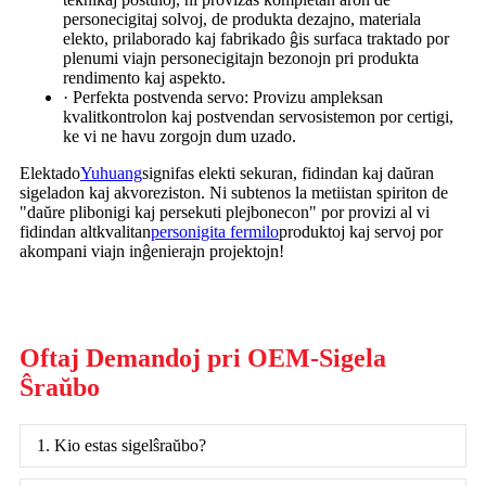
personecigitaj solvoj, de produkta dezajno, materiala
elekto, prilaborado kaj fabrikado ĝis surfaca traktado por
plenumi viajn personecigitajn bezonojn pri produkta
rendimento kaj aspekto.
· Perfekta postvenda servo: Provizu ampleksan
kvalitkontrolon kaj postvendan servosistemon por certigi,
ke vi ne havu zorgojn dum uzado.
Elektado
Yuhuang
signifas elekti sekuran, fidindan kaj daŭran
sigeladon kaj akvoreziston. Ni subtenos la metiistan spiriton de
"daŭre plibonigi kaj persekuti plejbonecon" por provizi al vi
fidindan altkvalitan
personigita fermilo
produktoj kaj servoj por
akompani viajn inĝenierajn projektojn!
Oftaj Demandoj pri OEM-Sigela
Ŝraŭbo
1. Kio estas sigelŝraŭbo?