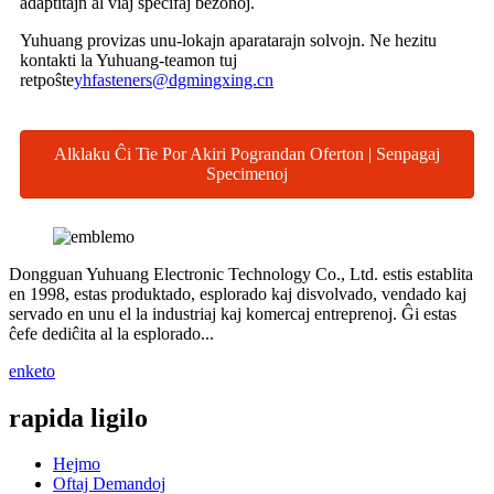
adaptitajn al viaj specifaj bezonoj.
Yuhuang provizas unu-lokajn aparatarajn solvojn. Ne hezitu
kontakti la Yuhuang-teamon tuj
retpoŝte
yhfasteners@dgmingxing.cn
Alklaku Ĉi Tie Por Akiri Pograndan Oferton | Senpagaj
Specimenoj
Dongguan Yuhuang Electronic Technology Co., Ltd. estis establita
en 1998, estas produktado, esplorado kaj disvolvado, vendado kaj
servado en unu el la industriaj kaj komercaj entreprenoj. Ĝi estas
ĉefe dediĉita al la esplorado...
enketo
rapida ligilo
Hejmo
Oftaj Demandoj