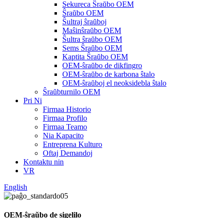
Sekureca Ŝraŭbo OEM
Ŝraŭbo OEM
Ŝultraj ŝraŭboj
Maŝinŝraŭbo OEM
Ŝultra ŝraŭbo OEM
Sems Ŝraŭbo OEM
Kaptita Ŝraŭbo OEM
OEM-ŝraŭbo de dikfingro
OEM-ŝraŭbo de karbona ŝtalo
OEM-ŝraŭboj el neoksidebla ŝtalo
Ŝraŭbturnilo OEM
Pri Ni
Firmaa Historio
Firmaa Profilo
Firmaa Teamo
Nia Kapacito
Entreprena Kulturo
Oftaj Demandoj
Kontaktu nin
VR
English
OEM-ŝraŭbo de sigelilo