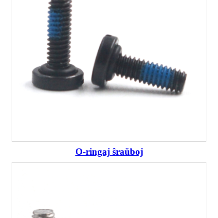
O-ringaj ŝraŭboj