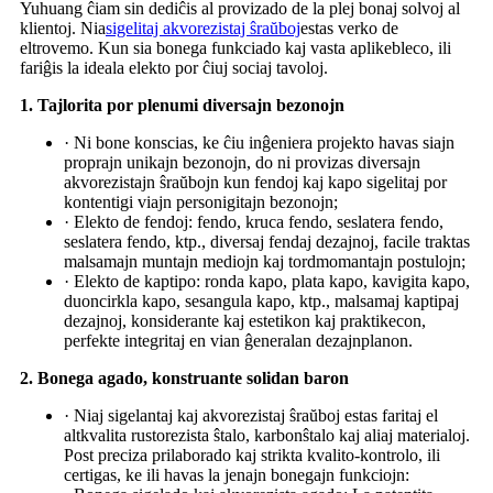
Yuhuang ĉiam sin dediĉis al provizado de la plej bonaj solvoj al
klientoj. Nia
sigelitaj akvorezistaj ŝraŭboj
estas verko de
eltrovemo. Kun sia bonega funkciado kaj vasta aplikebleco, ili
fariĝis la ideala elekto por ĉiuj sociaj tavoloj.
1. Tajlorita por plenumi diversajn bezonojn
· Ni bone konscias, ke ĉiu inĝeniera projekto havas siajn
proprajn unikajn bezonojn, do ni provizas diversajn
akvorezistajn ŝraŭbojn kun fendoj kaj kapo sigelitaj por
kontentigi viajn personigitajn bezonojn;
· Elekto de fendoj: fendo, kruca fendo, seslatera fendo,
seslatera fendo, ktp., diversaj fendaj dezajnoj, facile traktas
malsamajn muntajn mediojn kaj tordmomantajn postulojn;
· Elekto de kaptipo: ronda kapo, plata kapo, kavigita kapo,
duoncirkla kapo, sesangula kapo, ktp., malsamaj kaptipaj
dezajnoj, konsiderante kaj estetikon kaj praktikecon,
perfekte integritaj en vian ĝeneralan dezajnplanon.
2. Bonega agado, konstruante solidan baron
· Niaj sigelantaj kaj akvorezistaj ŝraŭboj estas faritaj el
altkvalita rustorezista ŝtalo, karbonŝtalo kaj aliaj materialoj.
Post preciza prilaborado kaj strikta kvalito-kontrolo, ili
certigas, ke ili havas la jenajn bonegajn funkciojn: