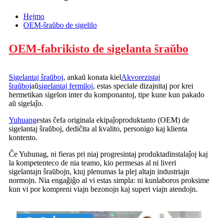
Hejmo
OEM-ŝraŭbo de sigelilo
OEM-fabrikisto de sigelanta ŝraŭbo
Sigelantaj ŝraŭboj
, ankaŭ konata kiel
Akvorezistaj
ŝraŭboj
aŭ
sigelantaj fermiloj
, estas speciale dizajnitaj por krei
hermetikan sigelon inter du komponantoj, tipe kune kun pakado
aŭ sigelaĵo.
Yuhuang
estas ĉefa originala ekipaĵoproduktanto (OEM) de
sigelantaj ŝraŭboj, dediĉita al kvalito, personigo kaj klienta
kontento.
Ĉe Yuhunag, ni fieras pri niaj progresintaj produktadinstalaĵoj kaj
la kompetenteco de nia teamo, kio permesas al ni liveri
sigelantajn ŝraŭbojn, kiuj plenumas la plej altajn industriajn
normojn. Nia engaĝiĝo al vi estas simpla: ni kunlaboros proksime
kun vi por kompreni viajn bezonojn kaj superi viajn atendojn.