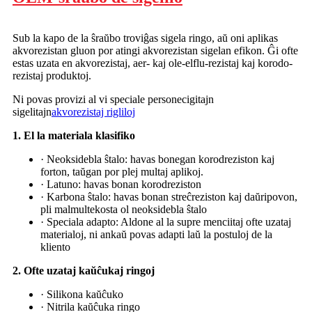
Sub la kapo de la ŝraŭbo troviĝas sigela ringo, aŭ oni aplikas
akvorezistan gluon por atingi akvorezistan sigelan efikon. Ĝi ofte
estas uzata en akvorezistaj, aer- kaj ole-elflu-rezistaj kaj korodo-
rezistaj produktoj.
Ni povas provizi al vi speciale personecigitajn
sigelitajn
akvorezistaj rigliloj
1. El la materiala klasifiko
· Neoksidebla ŝtalo: havas bonegan korodreziston kaj
forton, taŭgan por plej multaj aplikoj.
· Latuno: havas bonan korodreziston
· Karbona ŝtalo: havas bonan streĉreziston kaj daŭripovon,
pli malmultekosta ol neoksidebla ŝtalo
· Speciala adapto: Aldone al la supre menciitaj ofte uzataj
materialoj, ni ankaŭ povas adapti laŭ la postuloj de la
kliento
2. Ofte uzataj kaŭĉukaj ringoj
· Silikona kaŭĉuko
· Nitrila kaŭĉuka ringo