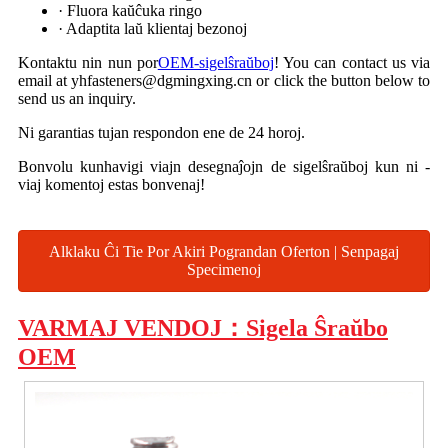
· Fluora kaŭĉuka ringo
· Adaptita laŭ klientaj bezonoj
Kontaktu nin nun por
OEM-sigelŝraŭboj
! You can contact us via
email at yhfasteners@dgmingxing.cn or click the button below to
send us an inquiry.
Ni garantias tujan respondon ene de 24 horoj.
Bonvolu kunhavigi viajn desegnaĵojn de sigelŝraŭboj kun ni -
viaj komentoj estas bonvenaj!
Alklaku Ĉi Tie Por Akiri Pograndan Oferton | Senpagaj
Specimenoj
VARMAJ VENDOJ：Sigela Ŝraŭbo
OEM