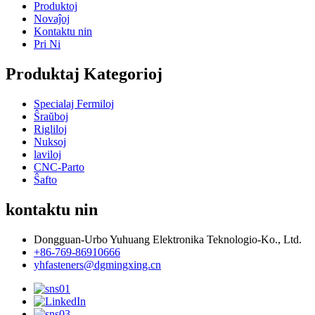
Produktoj
Novaĵoj
Kontaktu nin
Pri Ni
Produktaj Kategorioj
Specialaj Fermiloj
Ŝraŭboj
Rigliloj
Nuksoj
laviloj
CNC-Parto
Ŝafto
kontaktu nin
Dongguan-Urbo Yuhuang Elektronika Teknologio-Ko., Ltd.
+86-769-86910666
yhfasteners@dgmingxing.cn