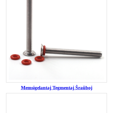
Memsigelantaj Tegmentaj Ŝraŭboj