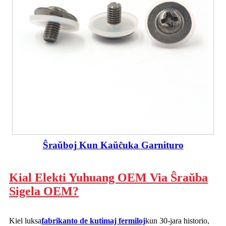
Ŝraŭboj Kun Kaŭĉuka Garnituro
Kial Elekti Yuhuang OEM Via Ŝraŭba
Sigela OEM?
Kiel luksa
fabrikanto de kutimaj fermiloj
kun 30-jara historio,