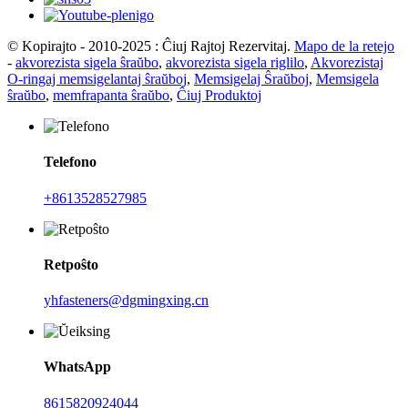
© Kopirajto - 2010-2025 : Ĉiuj Rajtoj Rezervitaj.
Mapo de la retejo
-
akvorezista sigela ŝraŭbo
,
akvorezista sigela riglilo
,
Akvorezistaj
O-ringaj memsigelantaj ŝraŭboj
,
Memsigelaj Ŝraŭboj
,
Memsigela
ŝraŭbo
,
memfrapanta ŝraŭbo
,
Ĉiuj Produktoj
Telefono
+8613528527985
Retpoŝto
yhfasteners@dgmingxing.cn
WhatsApp
8615820924044