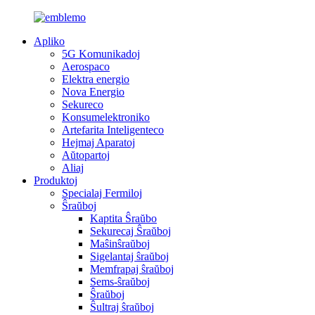
Apliko
5G Komunikadoj
Aerospaco
Elektra energio
Nova Energio
Sekureco
Konsumelektroniko
Artefarita Inteligenteco
Hejmaj Aparatoj
Aŭtopartoj
Aliaj
Produktoj
Specialaj Fermiloj
Ŝraŭboj
Kaptita Ŝraŭbo
Sekurecaj Ŝraŭboj
Maŝinŝraŭboj
Sigelantaj ŝraŭboj
Memfrapaj ŝraŭboj
Sems-ŝraŭboj
Ŝraŭboj
Ŝultraj ŝraŭboj