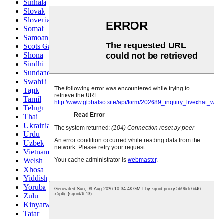
Sinhala
Slovak
Slovenian
Somali
Samoan
Scots Gaelic
Shona
Sindhi
Sundanese
Swahili
Tajik
Tamil
Telugu
Thai
Ukrainian
Urdu
Uzbek
Vietnamese
Welsh
Xhosa
Yiddish
Yoruba
Zulu
Kinyarwanda
Tatar