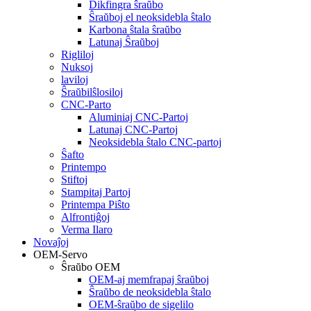
Dikfingra ŝraŭbo
Ŝraŭboj el neoksidebla ŝtalo
Karbona ŝtala ŝraŭbo
Latunaj Ŝraŭboj
Rigliloj
Nuksoj
laviloj
Ŝraŭbilŝlosiloj
CNC-Parto
Aluminiaj CNC-Partoj
Latunaj CNC-Partoj
Neoksidebla ŝtalo CNC-partoj
Ŝafto
Printempo
Stiftoj
Stampitaj Partoj
Printempa Piŝto
Alfrontiĝoj
Verma Ilaro
Novaĵoj
OEM-Servo
Ŝraŭbo OEM
OEM-aj memfrapaj ŝraŭboj
Ŝraŭbo de neoksidebla ŝtalo
OEM-ŝraŭbo de sigelilo