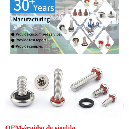
OEM-ŝraŭbo de sigelilo