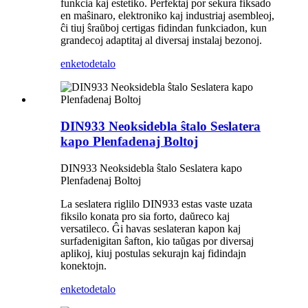
funkcia kaj estetiko. Perfektaj por sekura fiksado
en maŝinaro, elektroniko kaj industriaj asembleoj,
ĉi tiuj ŝraŭboj certigas fidindan funkciadon, kun
grandecoj adaptitaj al diversaj instalaj bezonoj.
enketo
detalo
DIN933 Neoksidebla ŝtalo Seslatera
kapo Plenfadenaj Boltoj
DIN933 Neoksidebla ŝtalo Seslatera kapo
Plenfadenaj Boltoj
La seslatera riglilo DIN933 estas vaste uzata
fiksilo konata pro sia forto, daŭreco kaj
versatileco. Ĝi havas seslateran kapon kaj
surfadenigitan ŝafton, kio taŭgas por diversaj
aplikoj, kiuj postulas sekurajn kaj fidindajn
konektojn.
enketo
detalo