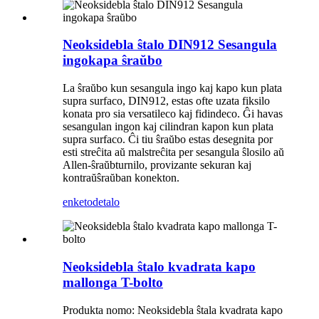
Neoksidebla ŝtalo DIN912 Sesangula
ingokapa ŝraŭbo
La ŝraŭbo kun sesangula ingo kaj kapo kun plata
supra surfaco, DIN912, estas ofte uzata fiksilo
konata pro sia versatileco kaj fidindeco. Ĝi havas
sesangulan ingon kaj cilindran kapon kun plata
supra surfaco. Ĉi tiu ŝraŭbo estas desegnita por
esti streĉita aŭ malstreĉita per sesangula ŝlosilo aŭ
Allen-ŝraŭbturnilo, provizante sekuran kaj
kontraŭŝraŭban konekton.
enketo
detalo
Neoksidebla ŝtalo kvadrata kapo
mallonga T-bolto
Produkta nomo: Neoksidebla ŝtala kvadrata kapo