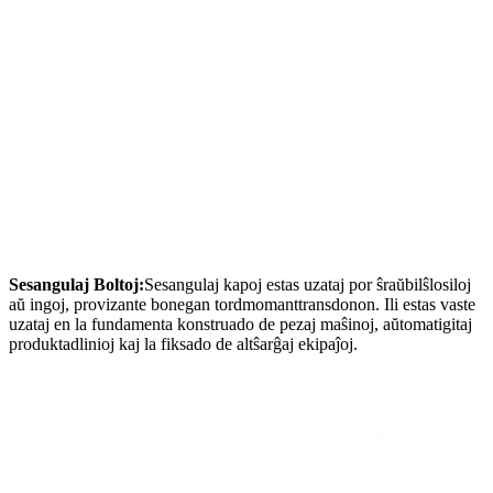
Sesangulaj Boltoj:
Sesangulaj kapoj estas uzataj por ŝraŭbilŝlosiloj
aŭ ingoj, provizante bonegan tordmomanttransdonon. Ili estas vaste
uzataj en la fundamenta konstruado de pezaj maŝinoj, aŭtomatigitaj
produktadlinioj kaj la fiksado de altŝarĝaj ekipaĵoj.