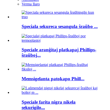
Verma Ilaro
Speciala sekureca sesangula ŝraŭbo ...
Speciale aranĝitaj platkapaj Phillips-
ŝraŭboj...
Memsigelanta patokapo Phill...
Speciale farita nigra nikela
sekurigilo...