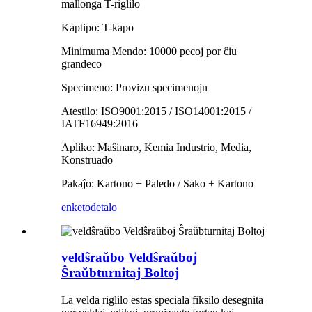
mallonga T-riglilo
Kaptipo: T-kapo
Minimuma Mendo: 10000 pecoj por ĉiu
grandeco
Specimeno: Provizu specimenojn
Atestilo: ISO9001:2015 / ISO14001:2015 /
IATF16949:2016
Apliko: Maŝinaro, Kemia Industrio, Media,
Konstruado
Pakaĵo: Kartono + Paledo / Sako + Kartono
enketo
detalo
veldŝraŭbo Veldŝraŭboj
Ŝraŭbturnitaj Boltoj
La velda riglilo estas speciala fiksilo desegnita