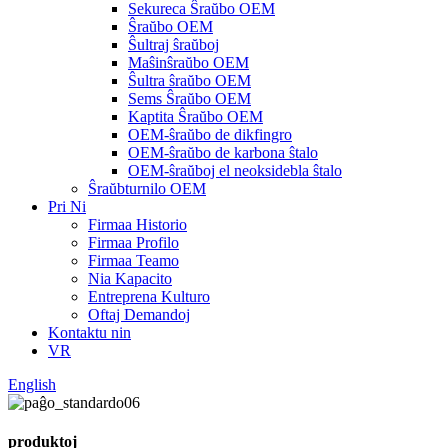
Sekureca Ŝraŭbo OEM
Ŝraŭbo OEM
Ŝultraj ŝraŭboj
Maŝinŝraŭbo OEM
Ŝultra ŝraŭbo OEM
Sems Ŝraŭbo OEM
Kaptita Ŝraŭbo OEM
OEM-ŝraŭbo de dikfingro
OEM-ŝraŭbo de karbona ŝtalo
OEM-ŝraŭboj el neoksidebla ŝtalo
Ŝraŭbturnilo OEM
Pri Ni
Firmaa Historio
Firmaa Profilo
Firmaa Teamo
Nia Kapacito
Entreprena Kulturo
Oftaj Demandoj
Kontaktu nin
VR
English
produktoj