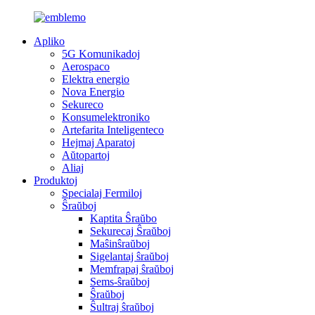
Apliko
5G Komunikadoj
Aerospaco
Elektra energio
Nova Energio
Sekureco
Konsumelektroniko
Artefarita Inteligenteco
Hejmaj Aparatoj
Aŭtopartoj
Aliaj
Produktoj
Specialaj Fermiloj
Ŝraŭboj
Kaptita Ŝraŭbo
Sekurecaj Ŝraŭboj
Maŝinŝraŭboj
Sigelantaj ŝraŭboj
Memfrapaj ŝraŭboj
Sems-ŝraŭboj
Ŝraŭboj
Ŝultraj ŝraŭboj