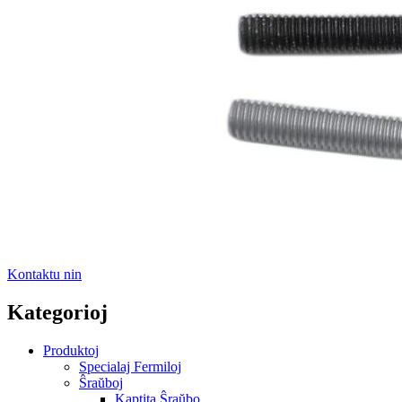
Kontaktu nin
Kategorioj
Produktoj
Specialaj Fermiloj
Ŝraŭboj
Kaptita Ŝraŭbo