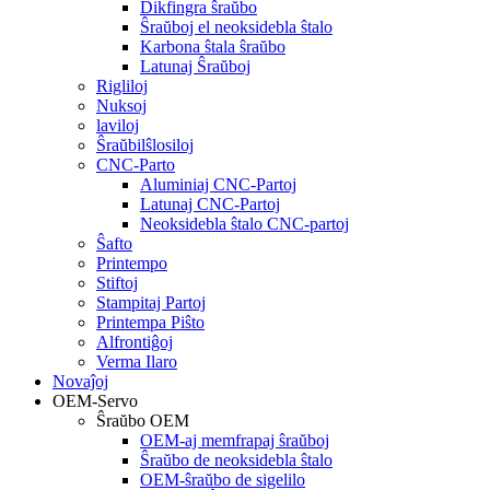
Dikfingra ŝraŭbo
Ŝraŭboj el neoksidebla ŝtalo
Karbona ŝtala ŝraŭbo
Latunaj Ŝraŭboj
Rigliloj
Nuksoj
laviloj
Ŝraŭbilŝlosiloj
CNC-Parto
Aluminiaj CNC-Partoj
Latunaj CNC-Partoj
Neoksidebla ŝtalo CNC-partoj
Ŝafto
Printempo
Stiftoj
Stampitaj Partoj
Printempa Piŝto
Alfrontiĝoj
Verma Ilaro
Novaĵoj
OEM-Servo
Ŝraŭbo OEM
OEM-aj memfrapaj ŝraŭboj
Ŝraŭbo de neoksidebla ŝtalo
OEM-ŝraŭbo de sigelilo