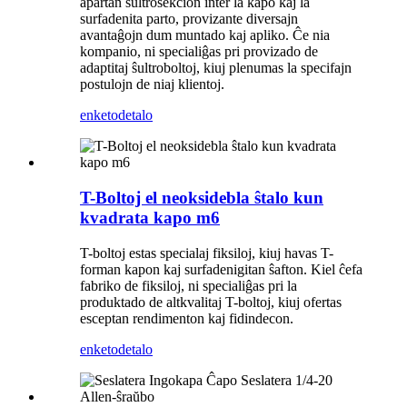
apartan ŝultrosekcion inter la kapo kaj la
surfadenita parto, provizante diversajn
avantaĝojn dum muntado kaj apliko. Ĉe nia
kompanio, ni specialiĝas pri provizado de
adaptitaj ŝultroboltoj, kiuj plenumas la specifajn
postulojn de niaj klientoj.
enketo
detalo
T-Boltoj el neoksidebla ŝtalo kun
kvadrata kapo m6
T-boltoj estas specialaj fiksiloj, kiuj havas T-
forman kapon kaj surfadenigitan ŝafton. Kiel ĉefa
fabriko de fiksiloj, ni specialiĝas pri la
produktado de altkvalitaj T-boltoj, kiuj ofertas
esceptan rendimenton kaj fidindecon.
enketo
detalo