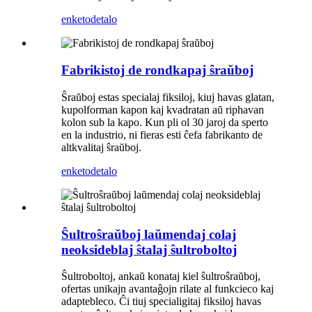
enketo
detalo
Fabrikistoj de rondkapaj ŝraŭboj
Ŝraŭboj estas specialaj fiksiloj, kiuj havas glatan,
kupolforman kapon kaj kvadratan aŭ riphavan
kolon sub la kapo. Kun pli ol 30 jaroj da sperto
en la industrio, ni fieras esti ĉefa fabrikanto de
altkvalitaj ŝraŭboj.
enketo
detalo
Ŝultroŝraŭboj laŭmendaj colaj
neoksideblaj ŝtalaj ŝultroboltoj
Ŝultroboltoj, ankaŭ konataj kiel ŝultroŝraŭboj,
ofertas unikajn avantaĝojn rilate al funkcieco kaj
adaptebleco. Ĉi tiuj specialigitaj fiksiloj havas