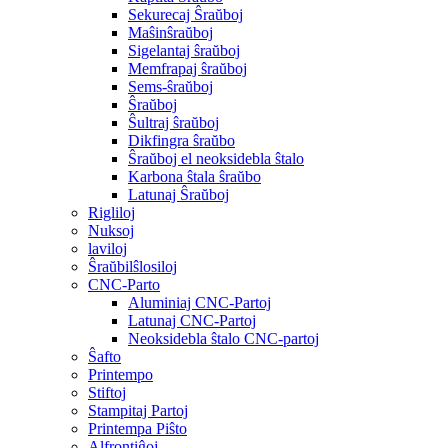
Sekurecaj Ŝraŭboj
Maŝinŝraŭboj
Sigelantaj ŝraŭboj
Memfrapaj ŝraŭboj
Sems-ŝraŭboj
Ŝraŭboj
Ŝultraj ŝraŭboj
Dikfingra ŝraŭbo
Ŝraŭboj el neoksidebla ŝtalo
Karbona ŝtala ŝraŭbo
Latunaj Ŝraŭboj
Rigliloj
Nuksoj
laviloj
Ŝraŭbilŝlosiloj
CNC-Parto
Aluminiaj CNC-Partoj
Latunaj CNC-Partoj
Neoksidebla ŝtalo CNC-partoj
Ŝafto
Printempo
Stiftoj
Stampitaj Partoj
Printempa Piŝto
Alfrontiĝoj