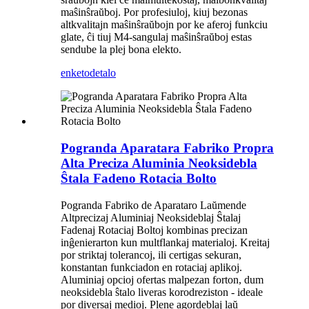
maŝinŝraŭboj. Por profesiuloj, kiuj bezonas
altkvalitajn maŝinŝraŭbojn por ke aferoj funkciu
glate, ĉi tiuj M4-sangulaj maŝinŝraŭboj estas
sendube la plej bona elekto.
enketo
detalo
Pogranda Aparatara Fabriko Propra
Alta Preciza Aluminia Neoksidebla
Ŝtala Fadeno Rotacia Bolto
Pogranda Fabriko de Aparataro Laŭmende
Altprecizaj Aluminiaj Neoksideblaj Ŝtalaj
Fadenaj Rotaciaj Boltoj kombinas precizan
inĝenierarton kun multflankaj materialoj. Kreitaj
por striktaj tolerancoj, ili certigas sekuran,
konstantan funkciadon en rotaciaj aplikoj.
Aluminiaj opcioj ofertas malpezan forton, dum
neoksidebla ŝtalo liveras korodreziston - ideale
por diversaj medioj. Plene agordeblaj laŭ