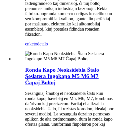
fadengrandeco kaj dimensioj, ĉi tiuj boltoj
plenumas unikajn industriajn bezonojn. Rekta
fabriko-pogranda komerco certigas kostefikecon
sen kompromiti la kvaliton, igante ilin perfektaj
por maŝinaro, elektroniko kaj aŭtomobilaj
asembleoj, kiuj postulas fidindan rotacian
fiksadon.
enketo
detalo
Ronda Kapo Neoksidebla Ŝtalo
Seslatera Ingokapo M5 M6 M7
Ĉapaj Boltoj
Sesangulaj ŝraŭboj el neoksidebla ŝtalo kun
ronda kapo, haveblaj en M5, M6, M7, kombinas
daŭrivon kaj precizecon. Faritaj el altkvalita
neoksidebla ŝtalo, ili rezistas korodon, idealaj por
severaj medioj. La sesangula dezajno permesas
aplikon de alta tordmomanto, dum la ronda kapo
ofertas glatan, unuforman finpoluron por kaj