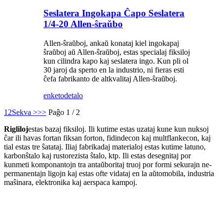
Seslatera Ingokapa Ĉapo Seslatera
1/4-20 Allen-ŝraŭbo
Allen-ŝraŭboj, ankaŭ konataj kiel ingokapaj
ŝraŭboj aŭ Allen-ŝraŭboj, estas specialaj fiksiloj
kun cilindra kapo kaj seslatera ingo. Kun pli ol
30 jaroj da sperto en la industrio, ni fieras esti
ĉefa fabrikanto de altkvalitaj Allen-ŝraŭboj.
enketo
detalo
1
2
Sekva >
>>
Paĝo 1 / 2
Rigliloj
estas bazaj fiksiloj. Ili kutime estas uzataj kune kun nuksoj
ĉar ili havas fortan fiksan forton, fidindecon kaj multflankecon, kaj
tial estas tre ŝatataj. Iliaj fabrikadaj materialoj estas kutime latuno,
karbonŝtalo kaj rustorezista ŝtalo, ktp. Ili estas desegnitaj por
kunmeti komponantojn tra antaŭboritaj truoj por formi sekurajn ne-
permanentajn ligojn kaj estas ofte vidataj en la aŭtomobila, industria
maŝinara, elektronika kaj aerspaca kampoj.