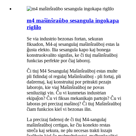
m4 maŝinŝraŭbo sesangula ingokapa
riglilo
Se via industrio bezonas fortan, sekuran
fiksadon, M4-aj sesangulaj maŝinŝraŭboj estas la
ĝusta elekto. Ilia sesangula kapo kaj bonega
konstruokvalito signifas, ke ĉi tiuj maŝinŝraŭboj
funkcias perfekte por ĉiaj laboroj.
Ĉi tiuj M4 Sesangulaj Maŝinŝraŭboj estas multe
pli fidindaj ol regulaj Maŝinŝraŭboj - pli fortaj, pli
daŭremaj, kaj konstruitaj por pritrakti pezajn
laborojn, kie viaj Maŝinŝraŭboj ne povas
seniluziigi vin. Ĉu vi kunmetas industrian
ekipaĵon? Ĉu vi fiksas mekanikajn partojn? Ĉu vi
laboras pri precizaj maŝinoj? Ĉi tiuj Maŝinŝraŭboj
ĉiam funkcios kiel vi bezonas ilin.
La precizaj fadenoj de ĉi tiuj M4-sangulaj
maŝinŝraŭboj certigas, ke ĉiu konekto restas
streĉa kaj sekura, ne plu necesas trakti lozajn
ŝraŭbojn kiel ĉe malmultekostaj, malbonkvalitaj