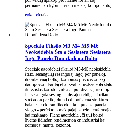
por veldaj aplikoj, provizante fortan kaj
permanentan ligon inter du metalaj komponantoj.
enketo
detalo
Speciala Fiksilo M3 M4 M5 M6
Neoksidebla Ŝtalo Seslatera Seslatera
Ingo Panelo Duonfadena Bolto
Speciale agordeblaj fiksiloj M3-M6 neoksidebla
ŝtalo, sesangulaj sesangulaj ingoj por paneloj,
duonfadenaj boltoj, kombinas precizecon kaj
daŭripovon. Faritaj el altkvalita neoksidebla ŝtalo,
ili rezistas korodon, idealaj por diversaj medioj.
La sesangula sesangula dezajno ebligas facilan
streĉadon per ilo, dum la duonfadena strukturo
balancas sekuran fiksadon kun preciza panela
vicigo - perfekte por ekipaĵaj paneloj, enfermaĵoj
kaj maŝinaro. Plene agordeblaj, ĉi tiuj boltoj
liveras fidindan rendimenton en industriaj kaj
komercaj muntaj bezonoj.